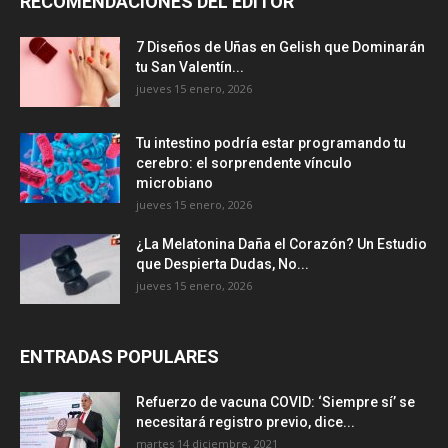
RECOMENDACIONES DEL EDITOR
7 Diseños de Uñas en Gelish que Dominarán
tu San Valentín...
jueves 15 enero, 2026
Tu intestino podría estar programando tu
cerebro: el sorprendente vínculo
microbiano
jueves 15 enero, 2026
¿La Melatonina Daña el Corazón? Un Estudio
que Despierta Dudas, No...
jueves 15 enero, 2026
ENTRADAS POPULARES
Refuerzo de vacuna COVID: ‘Siempre sí’ se
necesitará registro previo, dice...
martes 14 diciembre, 2021