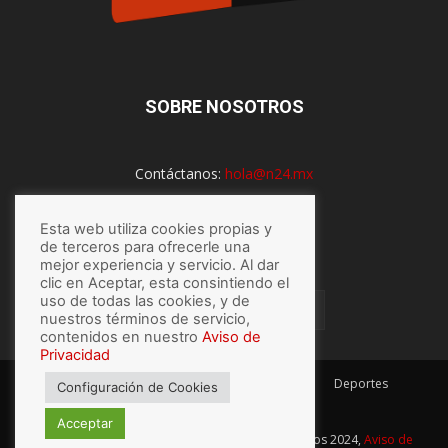
SOBRE NOSOTROS
Contáctanos:
hola@n24.mx
Esta web utiliza cookies propias y
de terceros para ofrecerle una
SÍGUENOS
mejor experiencia y servicio. Al dar
clic en Aceptar, esta consintiendo el
uso de todas las cookies, y de
nuestros términos de servicio,
contenidos en nuestro
Aviso de
Privacidad
México
Mundo
Economía
Salud
Tech
Deportes
Configuración de Cookies
Espectaculos
Lo último
Acceptar
© Hecho con
por N24.mx, Derechos Reservados 2024,
Aviso de