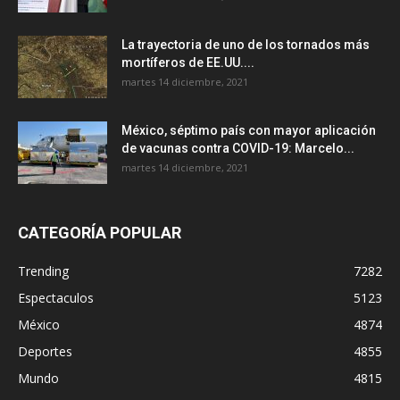
La trayectoria de uno de los tornados más
mortíferos de EE.UU....
martes 14 diciembre, 2021
México, séptimo país con mayor aplicación
de vacunas contra COVID-19: Marcelo...
martes 14 diciembre, 2021
CATEGORÍA POPULAR
Trending
7282
Espectaculos
5123
México
4874
Deportes
4855
Mundo
4815