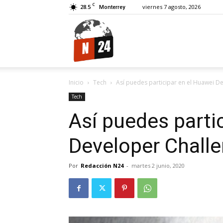
C
28.5
viernes 7 agosto, 2026
Monterrey
N24.
Inicio
Tech
Así puedes participar en el Huawei D
Tech
Así puedes parti
Developer Chall
Por
Redacción N24
-
martes 2 junio, 2020