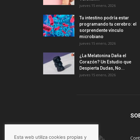
jueves 15 enero, 2026
Tu intestino podría estar
programando tu cerebro: el
sorprendente vínculo
microbiano
jueves 15 enero, 2026
¿La Melatonina Daña el
Corazón? Un Estudio que
Despierta Dudas, No...
jueves 15 enero, 2026
SO
Esta web utiliza cookies propias y
Cont