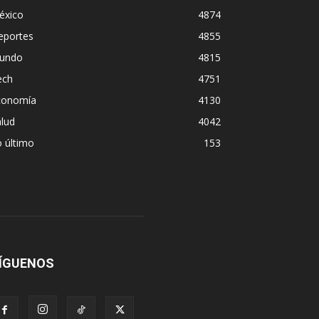
éxico
4874
eportes
4855
undo
4815
ech
4751
conomía
4130
lud
4042
 último
153
ÍGUENOS