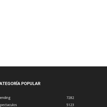
ATEGORÍA POPULAR
rending
7282
spectaculos
5123