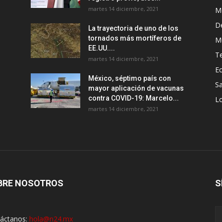
martes 14 diciembre, 2021
M
D
La trayectoria de uno de los
tornados más mortíferos de
M
EE.UU....
T
martes 14 diciembre, 2021
E
México, séptimo país con
Sa
mayor aplicación de vacunas
contra COVID-19: Marcelo...
Lo
martes 14 diciembre, 2021
BRE NOSOTROS
S
áctanos:
hola@n24.mx