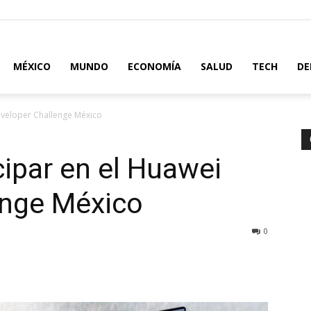
MÉXICO
MUNDO
ECONOMÍA
SALUD
TECH
DE
eveloper Challenge México
cipar en el Huawei
enge México
0