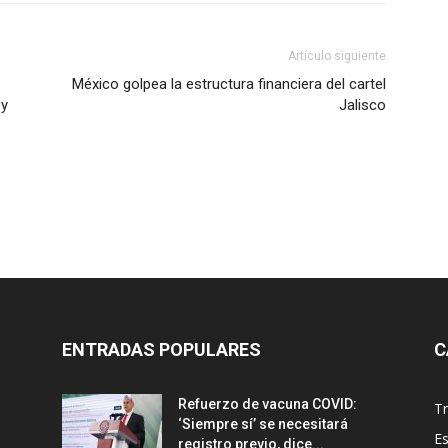
Artículo siguiente
México golpea la estructura financiera del cartel
 y
Jalisco
ENTRADAS POPULARES
C
Refuerzo de vacuna COVID:
T
‘Siempre sí’ se necesitará
E
registro previo, dice...