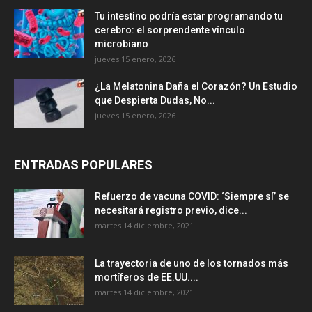
Tu intestino podría estar programando tu
cerebro: el sorprendente vínculo
microbiano
jueves 15 enero, 2026
¿La Melatonina Daña el Corazón? Un Estudio
que Despierta Dudas, No...
jueves 15 enero, 2026
ENTRADAS POPULARES
Refuerzo de vacuna COVID: ‘Siempre sí’ se
necesitará registro previo, dice...
martes 14 diciembre, 2021
La trayectoria de uno de los tornados más
mortíferos de EE.UU....
martes 14 diciembre, 2021