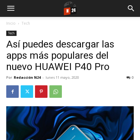
Inicio
Tech
Tech
Así puedes descargar las
apps más populares del
nuevo HUAWEI P40 Pro
Por
Redacción N24
-
lunes 11 mayo, 2020
0