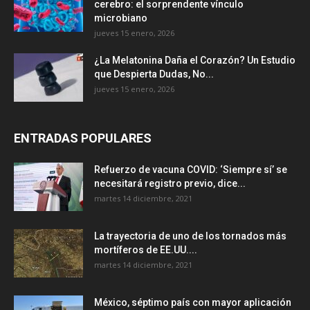
cerebro: el sorprendente vínculo
microbiano
jueves 15 enero, 2026
¿La Melatonina Daña el Corazón? Un Estudio
que Despierta Dudas, No...
jueves 15 enero, 2026
ENTRADAS POPULARES
Refuerzo de vacuna COVID: ‘Siempre sí’ se
necesitará registro previo, dice...
martes 14 diciembre, 2021
La trayectoria de uno de los tornados más
mortíferos de EE.UU....
martes 14 diciembre, 2021
México, séptimo país con mayor aplicación