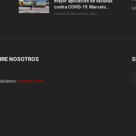
mayor aplicación de vacunas
contra COVID-19: Marcelo...
Lo
martes 14 diciembre, 2021
BRE NOSOTROS
S
áctanos:
hola@n24.mx