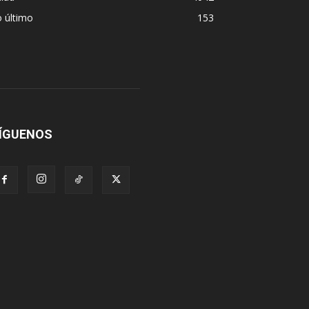
 último
153
ÍGUENOS