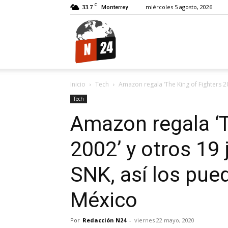
C
33.7
miércoles 5 agosto, 2026
Monterrey
N24.
Inicio
Tech
Amazon regala ‘The King of Fighters 20
Tech
Amazon regala ‘T
2002’ y otros 19
SNK, así los pue
México
Por
Redacción N24
-
viernes 22 mayo, 2020