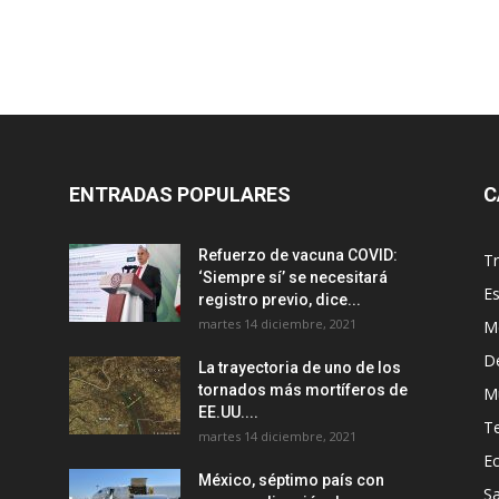
ENTRADAS POPULARES
C
Refuerzo de vacuna COVID:
T
‘Siempre sí’ se necesitará
E
registro previo, dice...
martes 14 diciembre, 2021
M
D
La trayectoria de uno de los
tornados más mortíferos de
M
EE.UU....
T
martes 14 diciembre, 2021
E
México, séptimo país con
Sa