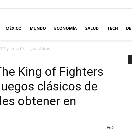
MÉXICO
MUNDO
ECONOMÍA
SALUD
TECH
DE
02’ y otros 19 juegos clásicos...
he King of Fighters
 juegos clásicos de
des obtener en
0