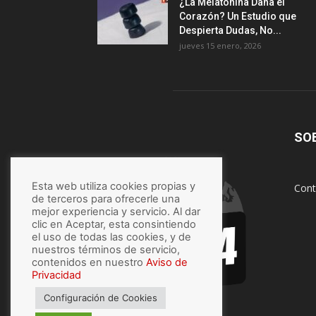
¿La Melatonina Daña el
Corazón? Un Estudio que
Despierta Dudas, No...
jueves 15 enero, 2026
SO
Esta web utiliza cookies propias y
Cont
de terceros para ofrecerle una
mejor experiencia y servicio. Al dar
clic en Aceptar, esta consintiendo
el uso de todas las cookies, y de
nuestros términos de servicio,
contenidos en nuestro
Aviso de
Privacidad
Configuración de Cookies