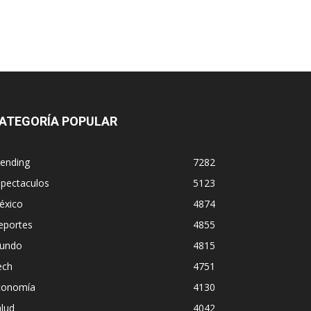
ATEGORÍA POPULAR
rending
7282
spectaculos
5123
éxico
4874
eportes
4855
undo
4815
ech
4751
conomía
4130
lud
4042