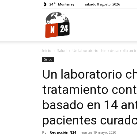
C
24
sábado 8 agosto, 2026
Monterrey
N24.
Inicio
Salud
Un laboratorio chino desarrolla un t
Salud
Un laboratorio c
tratamiento cont
basado en 14 ant
pacientes curad
Por
Redacción N24
-
martes 19 mayo, 2020