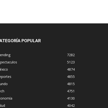
ATEGORÍA POPULAR
rending
7282
spectaculos
5123
éxico
4874
eportes
4855
undo
4815
ech
4751
conomía
4130
lud
4042