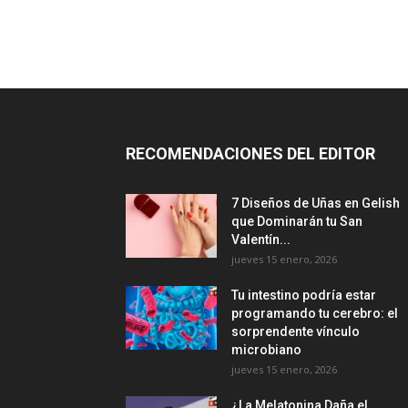
RECOMENDACIONES DEL EDITOR
7 Diseños de Uñas en Gelish
que Dominarán tu San
Valentín...
jueves 15 enero, 2026
Tu intestino podría estar
programando tu cerebro: el
sorprendente vínculo
microbiano
jueves 15 enero, 2026
¿La Melatonina Daña el