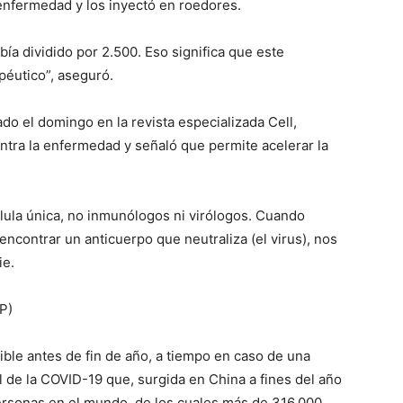
enfermedad y los inyectó en roedores.
bía dividido por 2.500. Eso significa que este
péutico”, aseguró.
do el domingo en la revista especializada Cell,
ntra la enfermedad y señaló que permite acelerar la
ula única, no inmunólogos ni virólogos. Cuando
ncontrar un anticuerpo que neutraliza (el virus), nos
ie.
P)
ible antes de fin de año, a tiempo en caso de una
l de la COVID-19 que, surgida en China a fines del año
personas en el mundo, de los cuales más de 316.000