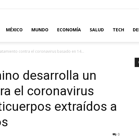
MÉXICO
MUNDO
ECONOMÍA
SALUD
TECH
DE
ratamiento contra el coronavirus basado en 14...
hino desarrolla un
ra el coronavirus
icuerpos extraídos a
os
0