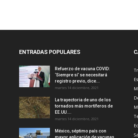
ENTRADAS POPULARES
C
Refuerzo de vacuna COVID:
T
‘Siempre sí’ se necesitará
E
registro previo, dice...
martes 14 diciembre, 2021
M
D
La trayectoria de uno de los
tornados más mortíferos de
M
EE.UU....
T
martes 14 diciembre, 2021
E
México, séptimo país con
Sa
mayor aplicación de vacunas