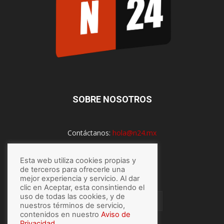
SOBRE NOSOTROS
Contáctanos:
hola@n24.mx
Esta web utiliza cookies propias y
de terceros para ofrecerle una
SÍGUENOS
mejor experiencia y servicio. Al dar
clic en Aceptar, esta consintiendo el
uso de todas las cookies, y de
nuestros términos de servicio,
contenidos en nuestro
Aviso de
Privacidad