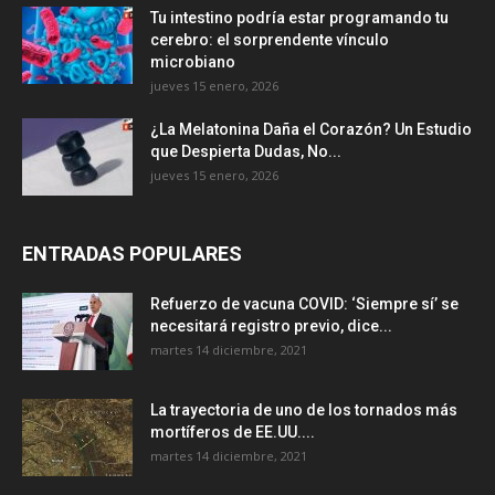
Tu intestino podría estar programando tu
cerebro: el sorprendente vínculo
microbiano
jueves 15 enero, 2026
¿La Melatonina Daña el Corazón? Un Estudio
que Despierta Dudas, No...
jueves 15 enero, 2026
ENTRADAS POPULARES
Refuerzo de vacuna COVID: ‘Siempre sí’ se
necesitará registro previo, dice...
martes 14 diciembre, 2021
La trayectoria de uno de los tornados más
mortíferos de EE.UU....
martes 14 diciembre, 2021