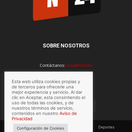
SOBRE NOSOTROS
Contáctanos:
hola@n24.mx
Esta web utiliza cookies propias y
SÍGUENOS
de terceros para ofrecerle una
mejor experiencia y servicio. Al dar
clic en Aceptar, esta consintiendo el
uso de todas las cookies, y de
nuestros términos de servicio,
contenidos en nuestro
Aviso de
Privacidad
México
Mundo
Economía
Salud
Tech
Deportes
Configuración de Cookies