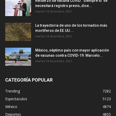
Refuerzo de vacuna COVID: ‘Siempre sí’ se
necesitará registro previo, dice...
martes 14 diciembre, 2021
La trayectoria de uno de los tornados más
mortíferos de EE.UU....
martes 14 diciembre, 2021
México, séptimo país con mayor aplicación
de vacunas contra COVID-19: Marcelo...
martes 14 diciembre, 2021
CATEGORÍA POPULAR
Trending
7282
Espectaculos
5123
México
4874
Deportes
4855