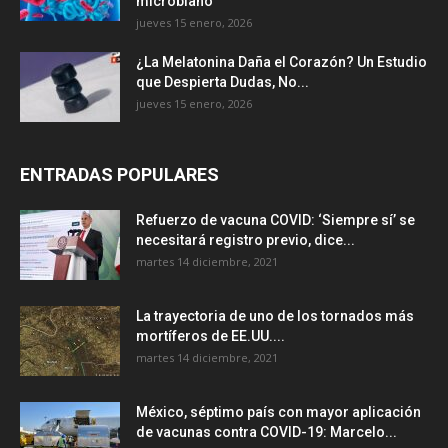
microbiano
jueves 15 enero, 2026
¿La Melatonina Daña el Corazón? Un Estudio
que Despierta Dudas, No...
jueves 15 enero, 2026
ENTRADAS POPULARES
Refuerzo de vacuna COVID: ‘Siempre sí’ se
necesitará registro previo, dice...
martes 14 diciembre, 2021
La trayectoria de uno de los tornados más
mortíferos de EE.UU....
martes 14 diciembre, 2021
México, séptimo país con mayor aplicación
de vacunas contra COVID-19: Marcelo...