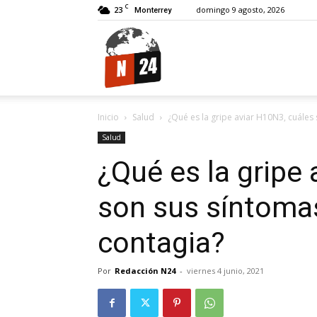
C
23
domingo 9 agosto, 2026
Monterrey
N24.
Inicio
Salud
¿Qué es la gripe aviar H10N3, cuáles
Salud
¿Qué es la gripe
son sus síntoma
contagia?
Por
Redacción N24
-
viernes 4 junio, 2021