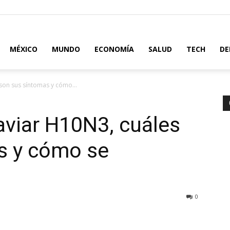
MÉXICO
MUNDO
ECONOMÍA
SALUD
TECH
DE
 son sus síntomas y cómo...
 aviar H10N3, cuáles
s y cómo se
0