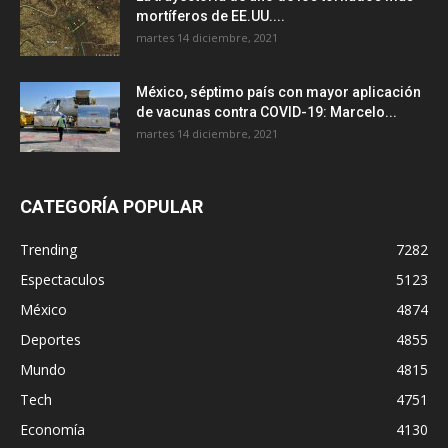
mortíferos de EE.UU....
martes 14 diciembre, 2021
México, séptimo país con mayor aplicación
de vacunas contra COVID-19: Marcelo...
martes 14 diciembre, 2021
CATEGORÍA POPULAR
Trending
7282
Espectaculos
5123
México
4874
Deportes
4855
Mundo
4815
Tech
4751
Economía
4130