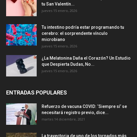
tu San Valentín...
jueves 15 enero, 2026
Tu intestino podría estar programando tu
cerebro: el sorprendente vínculo
microbiano
jueves 15 enero, 2026
¿La Melatonina Daña el Corazón? Un Estudio
que Despierta Dudas, No...
jueves 15 enero, 2026
ENTRADAS POPULARES
Refuerzo de vacuna COVID: ‘Siempre sí’ se
necesitará registro previo, dice...
martes 14 diciembre, 2021
La trayectoria de uno de los tornados más