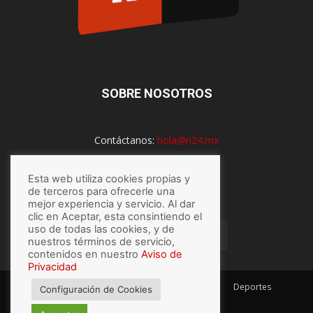
SOBRE NOSOTROS
Contáctanos:
hola@n24.mx
Esta web utiliza cookies propias y
de terceros para ofrecerle una
SÍGUENOS
mejor experiencia y servicio. Al dar
clic en Aceptar, esta consintiendo el
uso de todas las cookies, y de
nuestros términos de servicio,
contenidos en nuestro
Aviso de
Privacidad
México
Mundo
Economía
Salud
Tech
Deportes
Configuración de Cookies
Espectaculos
Lo último