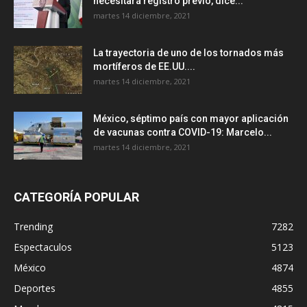
necesitará registro previo, dice...
martes 14 diciembre, 2021
La trayectoria de uno de los tornados más
mortíferos de EE.UU....
martes 14 diciembre, 2021
México, séptimo país con mayor aplicación
de vacunas contra COVID-19: Marcelo...
martes 14 diciembre, 2021
CATEGORÍA POPULAR
Trending
7282
Espectaculos
5123
México
4874
Deportes
4855