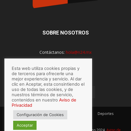
SOBRE NOSOTROS
Contáctanos:
hola@n24.mx
Esta web utiliza cookies propias y
SÍGUENOS
de terceros para ofrecerle una
mejor experiencia y servicio. Al dar
clic en Aceptar, esta consintiendo el
uso de todas las cookies, y de
nuestros términos de servicio,
contenidos en nuestro
Aviso de
Privacidad
México
Mundo
Economía
Salud
Tech
Deportes
Configuración de Cookies
Espectaculos
Lo último
Acceptar
© Hecho con
por N24.mx, Derechos Reservados 2024,
Aviso de