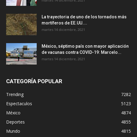
martes 14 diciembre, 2021
La trayectoria de uno de los tornados más
mortíferos de EE.UU....
martes 14 diciembre, 2021
México, séptimo país con mayor aplicación
de vacunas contra COVID-19: Marcelo...
martes 14 diciembre, 2021
CATEGORÍA POPULAR
Trending
7282
Espectaculos
5123
México
4874
Deportes
4855
Mundo
4815