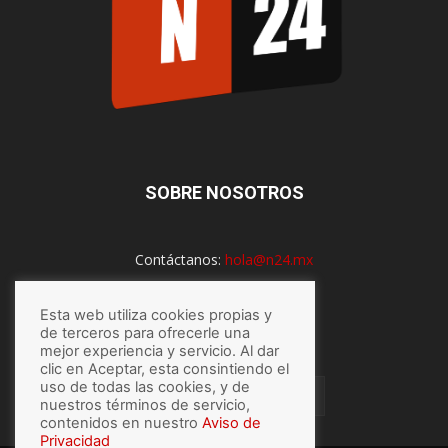
SOBRE NOSOTROS
Contáctanos:
hola@n24.mx
Esta web utiliza cookies propias y
de terceros para ofrecerle una
SÍGUENOS
mejor experiencia y servicio. Al dar
clic en Aceptar, esta consintiendo el
uso de todas las cookies, y de
nuestros términos de servicio,
contenidos en nuestro
Aviso de
Privacidad