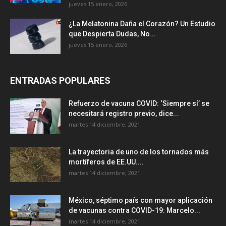
jueves 15 enero, 2026
¿La Melatonina Daña el Corazón? Un Estudio
que Despierta Dudas, No...
jueves 15 enero, 2026
ENTRADAS POPULARES
Refuerzo de vacuna COVID: ‘Siempre sí’ se
necesitará registro previo, dice...
martes 14 diciembre, 2021
La trayectoria de uno de los tornados más
mortíferos de EE.UU....
martes 14 diciembre, 2021
México, séptimo país con mayor aplicación
de vacunas contra COVID-19: Marcelo...
martes 14 diciembre, 2021