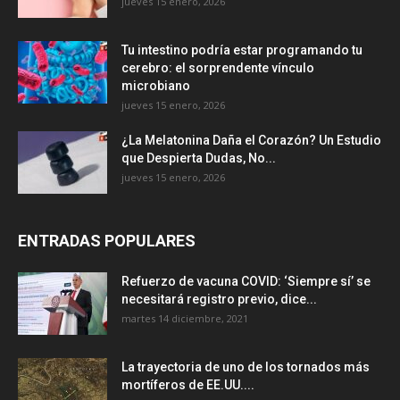
jueves 15 enero, 2026
Tu intestino podría estar programando tu
cerebro: el sorprendente vínculo
microbiano
jueves 15 enero, 2026
¿La Melatonina Daña el Corazón? Un Estudio
que Despierta Dudas, No...
jueves 15 enero, 2026
ENTRADAS POPULARES
Refuerzo de vacuna COVID: ‘Siempre sí’ se
necesitará registro previo, dice...
martes 14 diciembre, 2021
La trayectoria de uno de los tornados más
mortíferos de EE.UU....