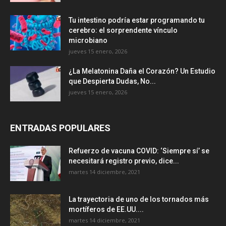
Tu intestino podría estar programando tu
cerebro: el sorprendente vínculo
microbiano
jueves 15 enero, 2026
¿La Melatonina Daña el Corazón? Un Estudio
que Despierta Dudas, No...
jueves 15 enero, 2026
ENTRADAS POPULARES
Refuerzo de vacuna COVID: ‘Siempre sí’ se
necesitará registro previo, dice...
martes 14 diciembre, 2021
La trayectoria de uno de los tornados más
mortíferos de EE.UU....
martes 14 diciembre, 2021