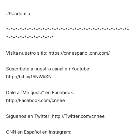
#Pandemia
*-*-*-*-*-*-*-*-*-*-*-*-*-*-*-*-*-*-*-*-*-*-*-*-*-*-*-
*-*-*-*-*-*-*-*-*-*-*
Visita nuestro sitio: https://cnnespanol.cnn.com/
Suscríbete a nuestro canal en Youtube:
http://bit.ly/15NWkSN
Dale a “Me gusta” en Facebook:
http://Facebook.com/cnnee
Síguenos en Twitter: http://Twitter.com/cnnee
CNN en Español en Instagram: