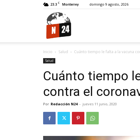
C
23.3
domingo 9 agosto, 2026
Monterrey
N24.
Inicio
Salud
Cuánto tiempo le falta a la vacuna co
Salud
Cuánto tiempo le
contra el corona
Por
Redacción N24
-
jueves 11 junio, 2020