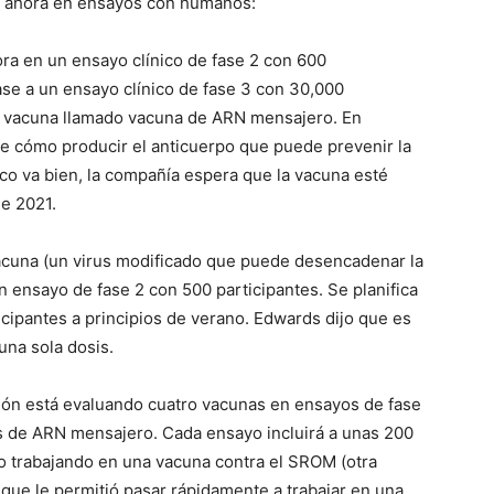
n ahora en ensayos con humanos:
ra en un ensayo clínico de fase 2 con 600
ase a un ensayo clínico de fase 3 con 30,000
 de vacuna llamado vacuna de ARN mensajero. En
e cómo producir el anticuerpo que puede prevenir la
ico va bien, la compañía espera que la vacuna esté
de 2021.
acuna (un virus modificado que puede desencadenar la
 ensayo de fase 2 con 500 participantes. Se planifica
icipantes a principios de verano. Edwards dijo que es
una sola dosis.
ión está evaluando cuatro vacunas en ensayos de fase
s de ARN mensajero. Cada ensayo incluirá a unas 200
o trabajando en una vacuna contra el SROM (otra
 que le permitió pasar rápidamente a trabajar en una