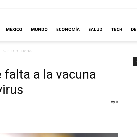
MÉXICO
MUNDO
ECONOMÍA
SALUD
TECH
DE
ntra el coronavirus
 falta a la vacuna
virus
0