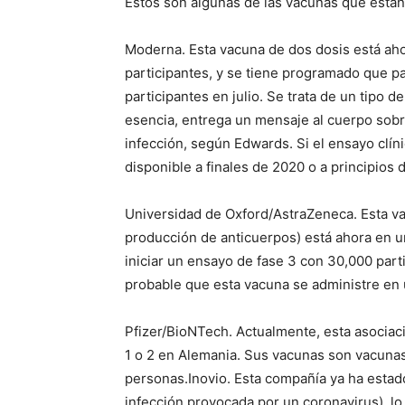
Estos son algunas de las vacunas que está
Moderna. Esta vacuna de dos dosis está aho
participantes, y se tiene programado que p
participantes en julio. Se trata de un tipo
esencia, entrega un mensaje al cuerpo sobr
infección, según Edwards. Si el ensayo clín
disponible a finales de 2020 o a principios 
Universidad de Oxford/AstraZeneca. Esta v
producción de anticuerpos) está ahora en un
iniciar un ensayo de fase 3 con 30,000 part
probable que esta vacuna se administre en 
Pfizer/BioNTech. Actualmente, esta asociac
1 o 2 en Alemania. Sus vacunas son vacuna
personas.Inovio. Esta compañía ya ha estad
infección provocada por un coronavirus), lo