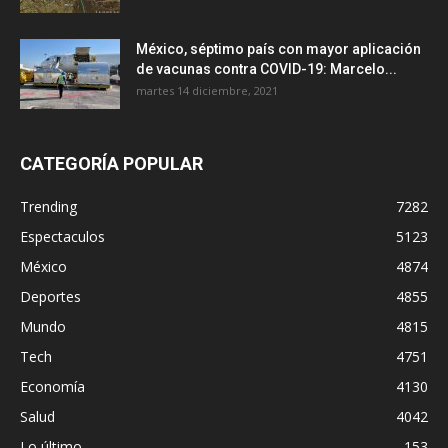
México, séptimo país con mayor aplicación
de vacunas contra COVID-19: Marcelo...
martes 14 diciembre, 2021
CATEGORÍA POPULAR
Trending
7282
Espectaculos
5123
México
4874
Deportes
4855
Mundo
4815
Tech
4751
Economía
4130
Salud
4042
Lo último
153