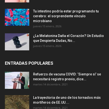
Tu intestino podría estar programando tu
cerebro: el sorprendente vínculo
microbiano
jueves 15 enero, 2026
¿La Melatonina Daña el Corazón? Un Estudio
que Despierta Dudas, No...
jueves 15 enero, 2026
ENTRADAS POPULARES
Refuerzo de vacuna COVID: ‘Siempre sí’ se
necesitará registro previo, dice...
martes 14 diciembre, 2021
La trayectoria de uno de los tornados más
mortíferos de EE.UU....
martes 14 diciembre, 2021