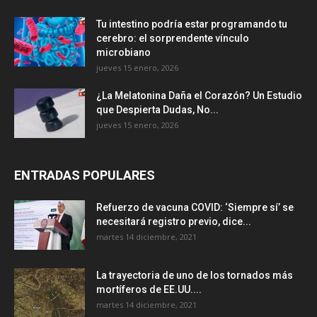
Tu intestino podría estar programando tu
cerebro: el sorprendente vínculo
microbiano
jueves 15 enero, 2026
¿La Melatonina Daña el Corazón? Un Estudio
que Despierta Dudas, No...
jueves 15 enero, 2026
ENTRADAS POPULARES
Refuerzo de vacuna COVID: ‘Siempre sí’ se
necesitará registro previo, dice...
martes 14 diciembre, 2021
La trayectoria de uno de los tornados más
mortíferos de EE.UU....
martes 14 diciembre, 2021