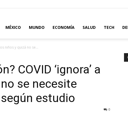
MÉXICO
MUNDO
ECONOMÍA
SALUD
TECH
DE
os niños y quizá no se...
n? COVID ‘ignora’ a
 no se necesite
 según estudio
0