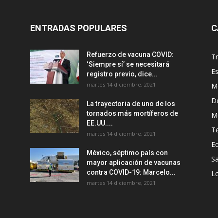
ENTRADAS POPULARES
C
Refuerzo de vacuna COVID:
T
‘Siempre sí’ se necesitará
E
registro previo, dice...
martes 14 diciembre, 2021
M
D
La trayectoria de uno de los
tornados más mortíferos de
M
EE.UU....
T
martes 14 diciembre, 2021
E
México, séptimo país con
Sa
mayor aplicación de vacunas
contra COVID-19: Marcelo...
Lo
martes 14 diciembre, 2021