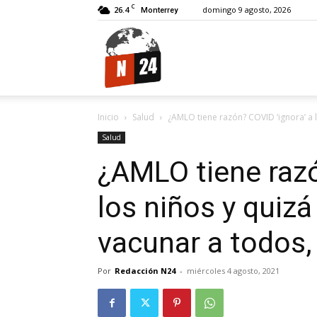
C
26.4
domingo 9 agosto, 2026
Monterrey
N24.
Inicio
Salud
¿AMLO tiene razón? COVID ‘ignora’ a l
Salud
¿AMLO tiene razó
los niños y quizá
vacunar a todos,
Por
Redacción N24
-
miércoles 4 agosto, 2021