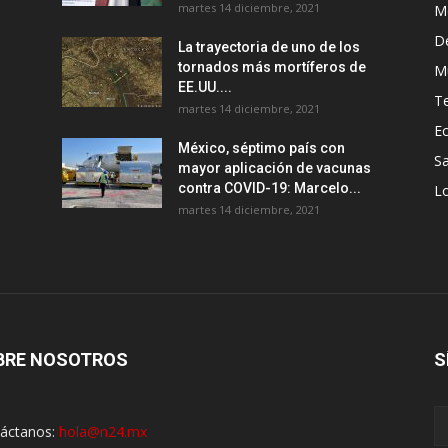
martes 14 diciembre, 2021
M
D
La trayectoria de uno de los
tornados más mortíferos de
M
EE.UU....
T
martes 14 diciembre, 2021
E
México, séptimo país con
Sa
mayor aplicación de vacunas
contra COVID-19: Marcelo...
Lo
martes 14 diciembre, 2021
BRE NOSOTROS
S
áctanos:
hola@n24.mx