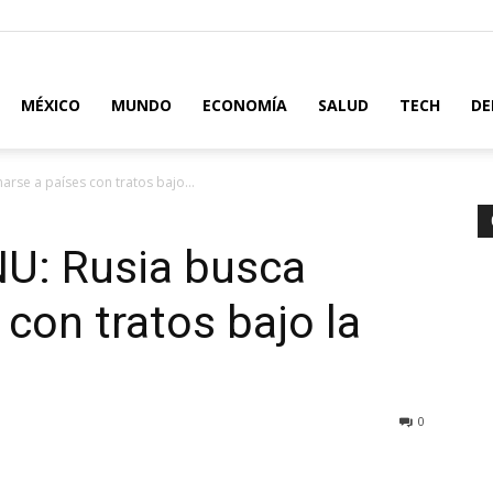
MÉXICO
MUNDO
ECONOMÍA
SALUD
TECH
DE
arse a países con tratos bajo...
NU: Rusia busca
con tratos bajo la
0