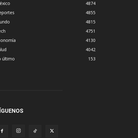
éxico
4874
eportes
4855
undo
4815
ech
4751
conomía
4130
lud
4042
 último
153
ÍGUENOS