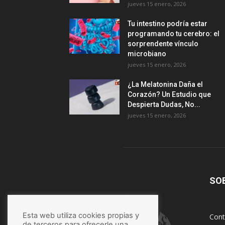
jueves 15 enero, 2026
Tu intestino podría estar
programando tu cerebro: el
sorprendente vínculo
microbiano
jueves 15 enero, 2026
¿La Melatonina Daña el
Corazón? Un Estudio que
Despierta Dudas, No...
jueves 15 enero, 2026
SO
Esta web utiliza cookies propias y
Cont
de terceros para ofrecerle una