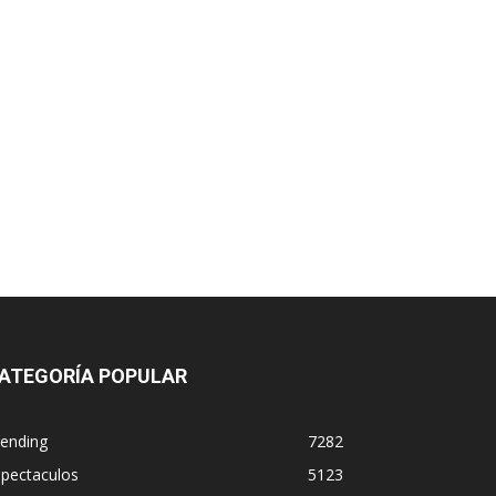
ATEGORÍA POPULAR
rending
7282
spectaculos
5123