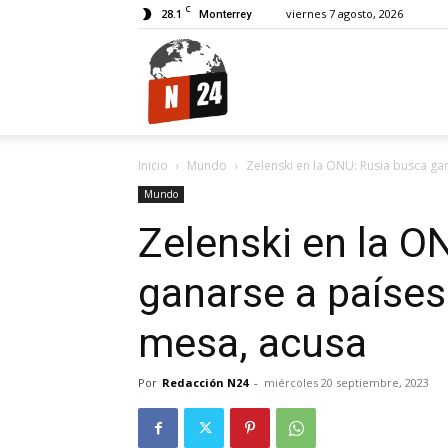
C
28.1
viernes 7 agosto, 2026
Monterrey
N24.
Inicio
Mundo
Zelenski en la ONU: Rusia busca gan
Mundo
Zelenski en la O
ganarse a países 
mesa, acusa
Por
Redacción N24
-
miércoles 20 septiembre, 2023