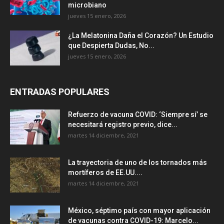
microbiano
jueves 15 enero, 2026
¿La Melatonina Daña el Corazón? Un Estudio
que Despierta Dudas, No...
jueves 15 enero, 2026
ENTRADAS POPULARES
Refuerzo de vacuna COVID: ‘Siempre sí’ se
necesitará registro previo, dice...
martes 14 diciembre, 2021
La trayectoria de uno de los tornados más
mortíferos de EE.UU....
martes 14 diciembre, 2021
México, séptimo país con mayor aplicación
de vacunas contra COVID-19: Marcelo...