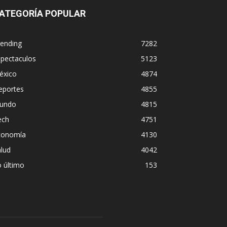
ATEGORÍA POPULAR
rending
7282
spectaculos
5123
éxico
4874
eportes
4855
undo
4815
ech
4751
conomía
4130
lud
4042
 último
153