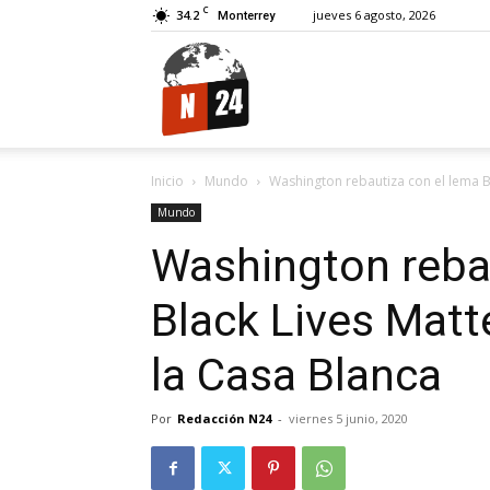
C
34.2
jueves 6 agosto, 2026
Monterrey
N24.
Inicio
Mundo
Washington rebautiza con el lema Bla
Mundo
Washington reba
Black Lives Matte
la Casa Blanca
Por
Redacción N24
-
viernes 5 junio, 2020