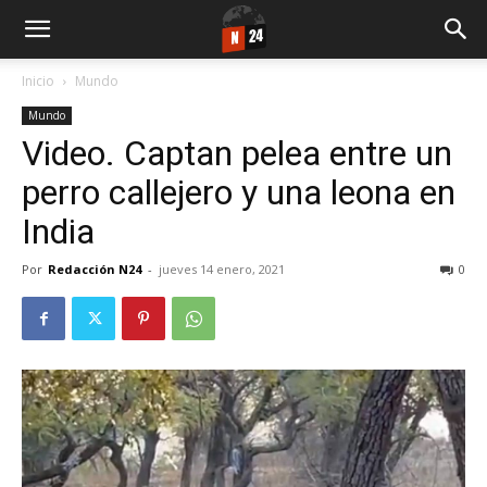
Inicio
Mundo
Mundo
Video. Captan pelea entre un
perro callejero y una leona en
India
Por
Redacción N24
-
jueves 14 enero, 2021
0