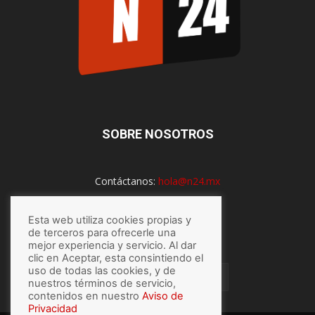
SOBRE NOSOTROS
Contáctanos:
hola@n24.mx
Esta web utiliza cookies propias y
SÍGUENOS
de terceros para ofrecerle una
mejor experiencia y servicio. Al dar
clic en Aceptar, esta consintiendo el
uso de todas las cookies, y de
nuestros términos de servicio,
contenidos en nuestro
Aviso de
Privacidad