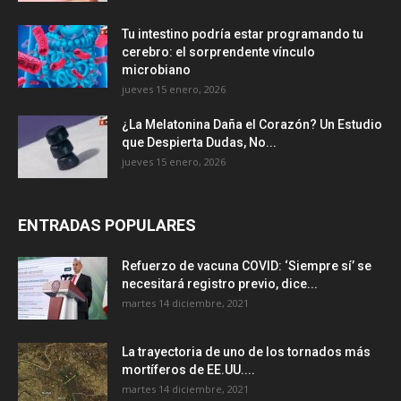
Tu intestino podría estar programando tu
cerebro: el sorprendente vínculo
microbiano
jueves 15 enero, 2026
¿La Melatonina Daña el Corazón? Un Estudio
que Despierta Dudas, No...
jueves 15 enero, 2026
ENTRADAS POPULARES
Refuerzo de vacuna COVID: ‘Siempre sí’ se
necesitará registro previo, dice...
martes 14 diciembre, 2021
La trayectoria de uno de los tornados más
mortíferos de EE.UU....
martes 14 diciembre, 2021