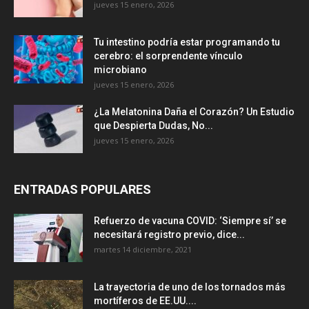
jueves 15 enero, 2026
Tu intestino podría estar programando tu
cerebro: el sorprendente vínculo
microbiano
jueves 15 enero, 2026
¿La Melatonina Daña el Corazón? Un Estudio
que Despierta Dudas, No...
jueves 15 enero, 2026
ENTRADAS POPULARES
Refuerzo de vacuna COVID: ‘Siempre sí’ se
necesitará registro previo, dice...
martes 14 diciembre, 2021
La trayectoria de uno de los tornados más
mortíferos de EE.UU....