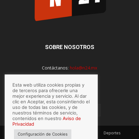
SOBRE NOSOTROS
Contáctanos:
hola@n24.mx
Esta web utiliza cookies propias y
SÍGUENOS
de terceros para ofrecerle una
mejor experiencia y servicio. Al dar
clic en Aceptar, esta consintiendo el
uso de todas las cookies, y de
nuestros términos de servicio,
contenidos en nuestro
Aviso de
Privacidad
México
Mundo
Economía
Salud
Tech
Deportes
Configuración de Cookies