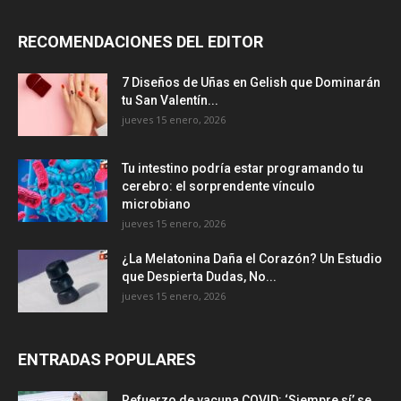
RECOMENDACIONES DEL EDITOR
7 Diseños de Uñas en Gelish que Dominarán
tu San Valentín...
jueves 15 enero, 2026
Tu intestino podría estar programando tu
cerebro: el sorprendente vínculo
microbiano
jueves 15 enero, 2026
¿La Melatonina Daña el Corazón? Un Estudio
que Despierta Dudas, No...
jueves 15 enero, 2026
ENTRADAS POPULARES
Refuerzo de vacuna COVID: ‘Siempre sí’ se