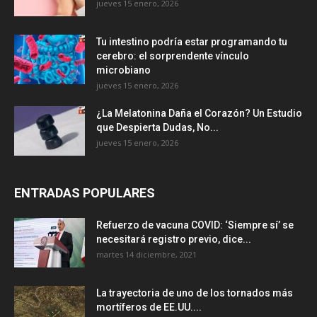
jueves 15 enero, 2026
Tu intestino podría estar programando tu
cerebro: el sorprendente vínculo
microbiano
jueves 15 enero, 2026
¿La Melatonina Daña el Corazón? Un Estudio
que Despierta Dudas, No...
jueves 15 enero, 2026
ENTRADAS POPULARES
Refuerzo de vacuna COVID: ‘Siempre sí’ se
necesitará registro previo, dice...
martes 14 diciembre, 2021
La trayectoria de uno de los tornados más
mortíferos de EE.UU....