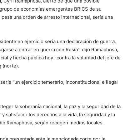
, Cyril Ramaphosa, alertó de que una posible
l grupo de economías emergentes BRICS de su
 pesa una orden de arresto internacional, sería una
sidente en ejercicio sería una declaración de guerra.
esgarse a entrar en guerra con Rusia”, dijo Ramaphosa,
ial y hecha pública hoy -contra la voluntad del jefe de
 (norte).
ería “un ejercicio temerario, inconstitucional e ilegal
eger la soberanía nacional, la paz y la seguridad de la
y satisfacer los derechos a la vida, la seguridad y la
adió Ramaphosa, según recogen medios locales.
anda presentada ante la mencionada corte por la