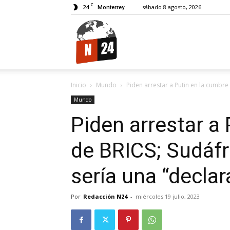
C
24
sábado 8 agosto, 2026
Monterrey
N24.
Inicio
Mundo
Piden arrestar a Putin en la cumbre 
Mundo
Piden arrestar a
de BRICS; Sudáfr
sería una “declar
Por
Redacción N24
-
miércoles 19 julio, 2023