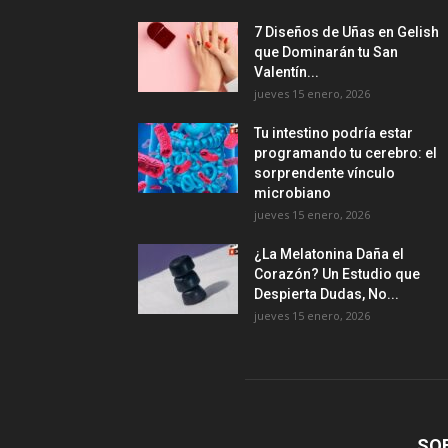
7 Diseños de Uñas en Gelish
que Dominarán tu San
Valentín...
jueves 15 enero, 2026
Tu intestino podría estar
programando tu cerebro: el
sorprendente vínculo
microbiano
jueves 15 enero, 2026
¿La Melatonina Daña el
Corazón? Un Estudio que
Despierta Dudas, No...
jueves 15 enero, 2026
SO