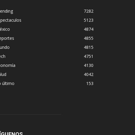
rending
7282
spectaculos
5123
éxico
4874
eportes
4855
undo
4815
ech
4751
conomía
4130
lud
4042
 último
153
ÍGUENOS