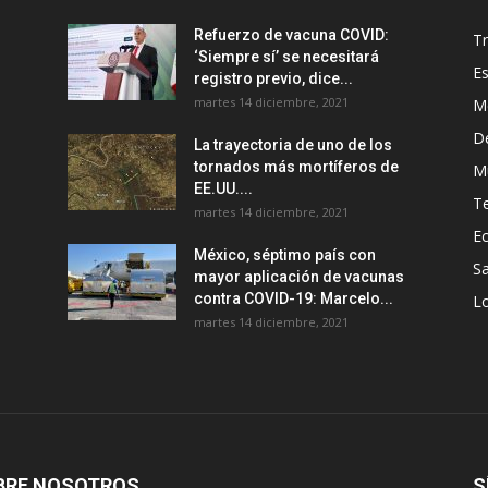
Refuerzo de vacuna COVID:
T
‘Siempre sí’ se necesitará
E
registro previo, dice...
martes 14 diciembre, 2021
M
D
La trayectoria de uno de los
tornados más mortíferos de
M
EE.UU....
T
martes 14 diciembre, 2021
E
México, séptimo país con
Sa
mayor aplicación de vacunas
contra COVID-19: Marcelo...
Lo
martes 14 diciembre, 2021
BRE NOSOTROS
S