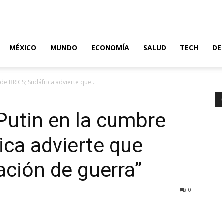
MÉXICO
MUNDO
ECONOMÍA
SALUD
TECH
DE
de BRICS; Sudáfrica advierte que...
 Putin en la cumbre
ica advierte que
ación de guerra”
0