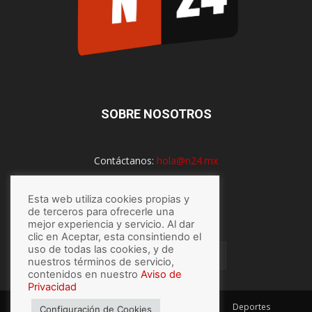
SOBRE NOSOTROS
Contáctanos:
hola@n24.mx
Esta web utiliza cookies propias y
SÍGUENOS
de terceros para ofrecerle una
mejor experiencia y servicio. Al dar
clic en Aceptar, esta consintiendo el
uso de todas las cookies, y de
nuestros términos de servicio,
contenidos en nuestro
Aviso de
Privacidad
México
Mundo
Economía
Salud
Tech
Deportes
Configuración de Cookies