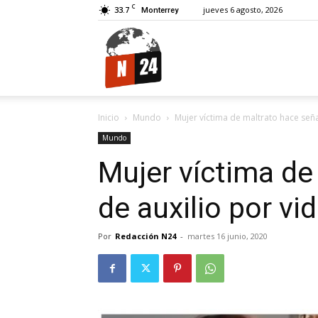
C
33.7
jueves 6 agosto, 2026
Monterrey
N24.
Inicio
Mundo
Mujer víctima de maltrato hace señ
Mundo
Mujer víctima de
de auxilio por v
Por
Redacción N24
-
martes 16 junio, 2020