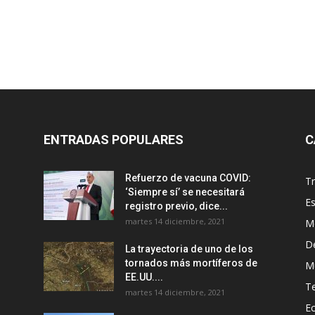
ENTRADAS POPULARES
C
Refuerzo de vacuna COVID:
T
‘Siempre sí’ se necesitará
E
registro previo, dice...
martes 14 diciembre, 2021
M
D
La trayectoria de uno de los
tornados más mortíferos de
M
EE.UU....
T
martes 14 diciembre, 2021
E