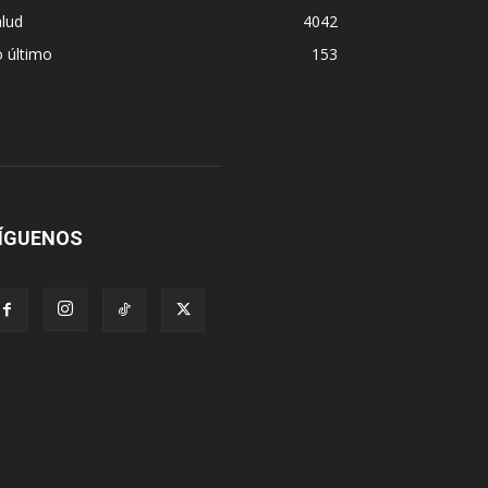
lud
4042
 último
153
ÍGUENOS