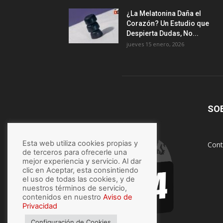
¿La Melatonina Daña el
Corazón? Un Estudio que
Despierta Dudas, No...
jueves 15 enero, 2026
SO
Esta web utiliza cookies propias y
Cont
de terceros para ofrecerle una
mejor experiencia y servicio. Al dar
clic en Aceptar, esta consintiendo
el uso de todas las cookies, y de
nuestros términos de servicio,
contenidos en nuestro
Aviso de
Privacidad
Configuración de Cookies