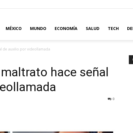
MÉXICO
MUNDO
ECONOMÍA
SALUD
TECH
DE
al de auxilio por videollamada
 maltrato hace señal
ideollamada
0