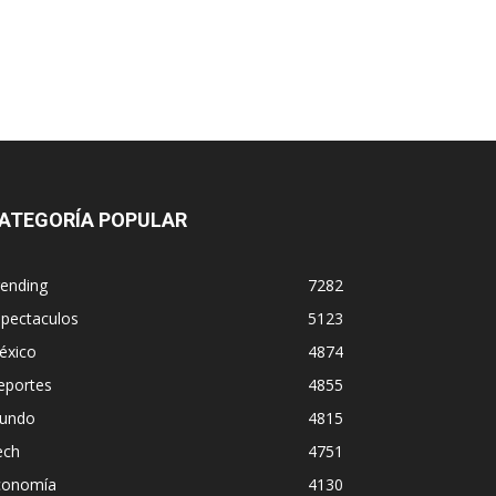
ATEGORÍA POPULAR
rending
7282
spectaculos
5123
éxico
4874
eportes
4855
undo
4815
ech
4751
conomía
4130