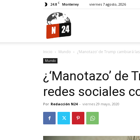
C
24.8
viernes 7 agosto, 2026
Monterrey
N24.
Inicio
Mundo
¿‘Manotazo’ de Trump cambiará las
Mundo
¿‘Manotazo’ de 
redes sociales 
Por
Redacción N24
-
viernes 29 mayo, 2020