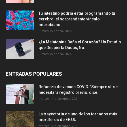
Tu intestino podría estar programando tu
cerebro: el sorprendente vínculo
microbiano
jueves 15 enero, 2026
¿La Melatonina Daña el Corazón? Un Estudio
que Despierta Dudas, No...
jueves 15 enero, 2026
ENTRADAS POPULARES
Refuerzo de vacuna COVID: ‘Siempre sí’ se
necesitará registro previo, dice...
martes 14 diciembre, 2021
La trayectoria de uno de los tornados más
mortíferos de EE.UU....
martes 14 diciembre, 2021