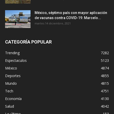
México, séptimo país con mayor aplicación
de vacunas contra COVID-19: Marcelo...
martes 14 diciembre, 2021
CATEGORÍA POPULAR
Trending
7282
Espectaculos
5123
México
4874
Deportes
4855
Mundo
4815
Tech
4751
Economía
4130
Salud
4042
Lo último
153