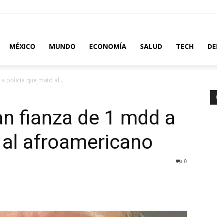
MÉXICO
MUNDO
ECONOMÍA
SALUD
TECH
DE
a policía que mató al...
an fianza de 1 mdd a
 al afroamericano
0