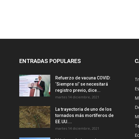
ENTRADAS POPULARES
C
Refuerzo de vacuna COVID:
T
‘Siempre sí’ se necesitará
E
registro previo, dice...
martes 14 diciembre, 2021
M
D
La trayectoria de uno de los
tornados más mortíferos de
M
EE.UU....
T
martes 14 diciembre, 2021
E