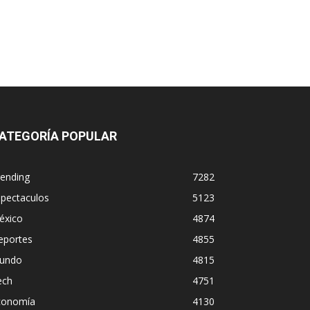
ATEGORÍA POPULAR
rending
7282
spectaculos
5123
éxico
4874
eportes
4855
undo
4815
ech
4751
conomía
4130