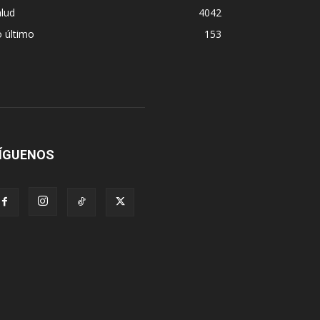
lud
4042
 último
153
ÍGUENOS