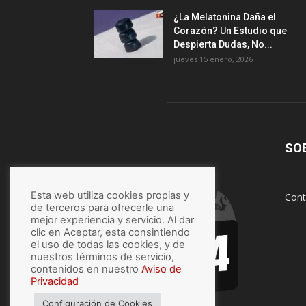
¿La Melatonina Daña el
Corazón? Un Estudio que
Despierta Dudas, No...
jueves 15 enero, 2026
SO
Esta web utiliza cookies propias y
Cont
de terceros para ofrecerle una
mejor experiencia y servicio. Al dar
clic en Aceptar, esta consintiendo
el uso de todas las cookies, y de
nuestros términos de servicio,
contenidos en nuestro
Aviso de
Privacidad
Configuración de Cookies