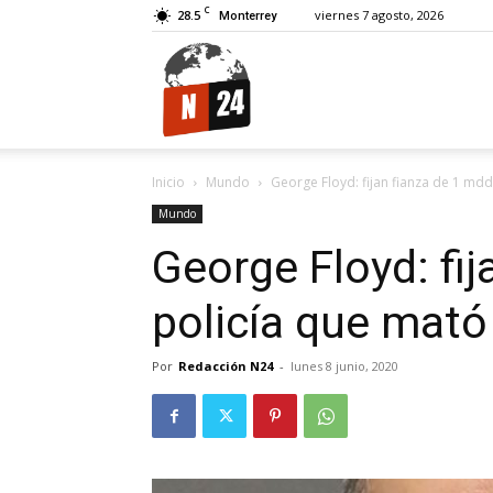
C
28.5
viernes 7 agosto, 2026
Monterrey
N24.
Inicio
Mundo
George Floyd: fijan fianza de 1 mdd 
Mundo
George Floyd: fij
policía que mató
Por
Redacción N24
-
lunes 8 junio, 2020