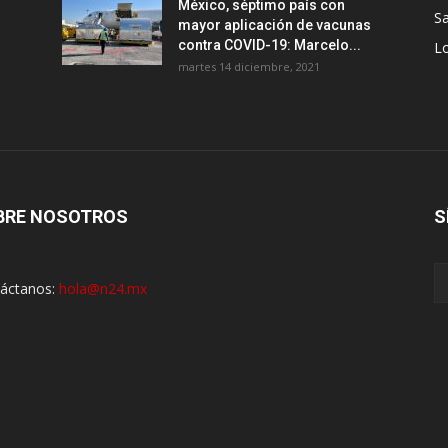
México, séptimo país con
Sa
mayor aplicación de vacunas
contra COVID-19: Marcelo...
Lo
martes 14 diciembre, 2021
BRE NOSOTROS
S
áctanos:
hola@n24.mx