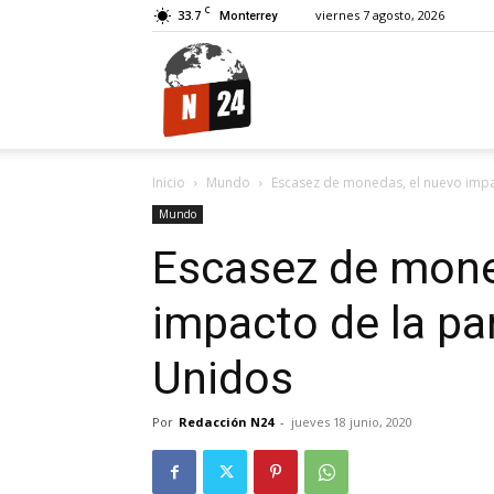
C
33.7
viernes 7 agosto, 2026
Monterrey
N24.
Inicio
Mundo
Escasez de monedas, el nuevo imp
Mundo
Escasez de mone
impacto de la p
Unidos
Por
Redacción N24
-
jueves 18 junio, 2020