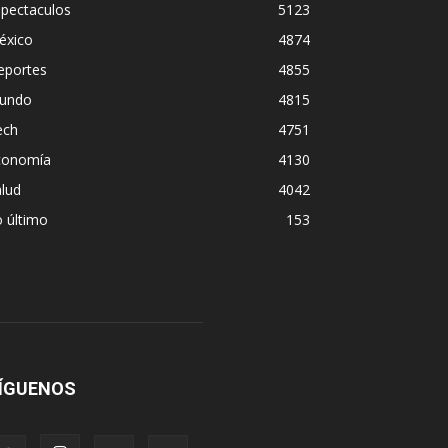
spectaculos
5123
éxico
4874
eportes
4855
undo
4815
ech
4751
conomía
4130
lud
4042
 último
153
ÍGUENOS