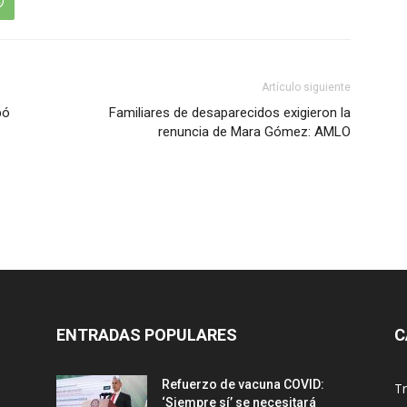
Artículo siguiente
bó
Familiares de desaparecidos exigieron la
renuncia de Mara Gómez: AMLO
ENTRADAS POPULARES
C
Refuerzo de vacuna COVID:
T
‘Siempre sí’ se necesitará