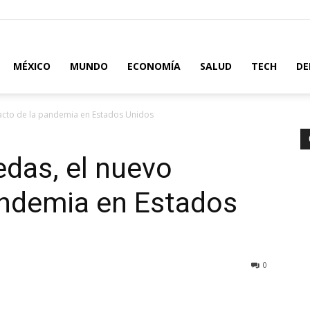
MÉXICO
MUNDO
ECONOMÍA
SALUD
TECH
DE
acto de la pandemia en Estados Unidos
das, el nuevo
andemia en Estados
0