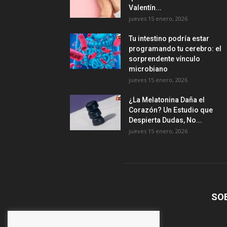
Valentín...
jueves 15 enero, 2026
Tu intestino podría estar
programando tu cerebro: el
sorprendente vínculo
microbiano
jueves 15 enero, 2026
¿La Melatonina Daña el
Corazón? Un Estudio que
Despierta Dudas, No...
jueves 15 enero, 2026
SO