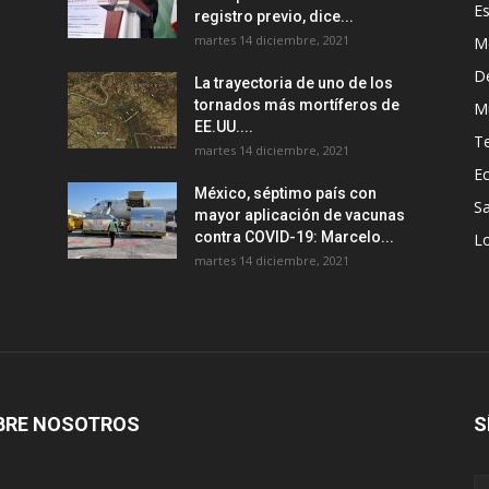
E
registro previo, dice...
martes 14 diciembre, 2021
M
D
La trayectoria de uno de los
tornados más mortíferos de
M
EE.UU....
T
martes 14 diciembre, 2021
E
México, séptimo país con
Sa
mayor aplicación de vacunas
contra COVID-19: Marcelo...
Lo
martes 14 diciembre, 2021
BRE NOSOTROS
S