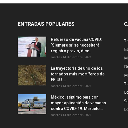
ENTRADAS POPULARES
C
Refuerzo de vacuna COVID:
T
‘Siempre sí’ se necesitará
E
registro previo, dice...
martes 14 diciembre, 2021
M
D
La trayectoria de uno de los
tornados más mortíferos de
M
EE.UU....
T
martes 14 diciembre, 2021
E
México, séptimo país con
Sa
mayor aplicación de vacunas
contra COVID-19: Marcelo...
Lo
martes 14 diciembre, 2021