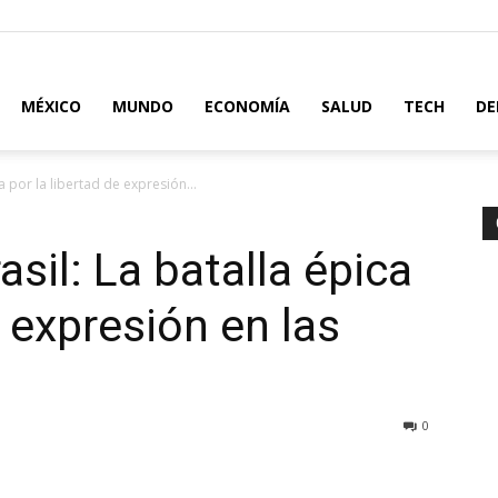
MÉXICO
MUNDO
ECONOMÍA
SALUD
TECH
DE
ca por la libertad de expresión...
asil: La batalla épica
e expresión en las
0