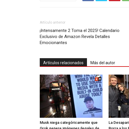
Artículo anterior
¡Intensamente 2 Toma el 2025! Calendario
Exclusivo de Amazon Revela Detalles
Emocionantes
Artículos relacionados
Más del autor
Musk niega categóricamente que
La Desaparic
Grok genere imágenes ilegales de
Borra a los