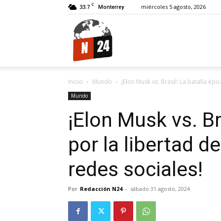
C
33.7
miércoles 5 agosto, 2026
Monterrey
N24.
Inicio
Mundo
¡Elon Musk vs. Brasil: La batalla épi
Mundo
¡Elon Musk vs. Br
por la libertad d
redes sociales!
Por
Redacción N24
-
sábado 31 agosto, 2024