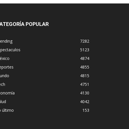
ATEGORÍA POPULAR
rending
7282
spectaculos
5123
éxico
4874
eportes
4855
undo
4815
ech
4751
conomía
4130
lud
4042
 último
153