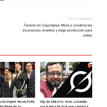
Artículo siguiente
Tensión en Cisjordania: México condena las
incursiones israelíes y exige protección para
civiles
ión Digital: Nicola Peltz
Hijo de AMLO vs. Grok: La batalla
 Beckham de su
por la ética de la IA que capturó a