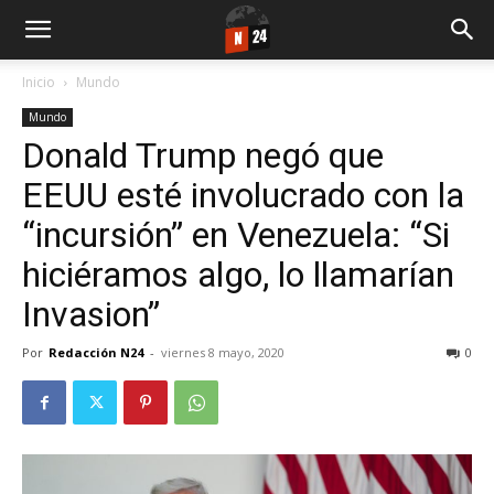
Inicio
Mundo
Mundo
Donald Trump negó que
EEUU esté involucrado con la
“incursión” en Venezuela: “Si
hiciéramos algo, lo llamarían
Invasion”
Por
Redacción N24
-
viernes 8 mayo, 2020
0