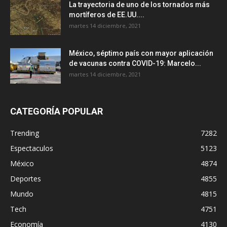
La trayectoria de uno de los tornados más
mortíferos de EE.UU....
martes 14 diciembre, 2021
México, séptimo país con mayor aplicación
de vacunas contra COVID-19: Marcelo...
martes 14 diciembre, 2021
CATEGORÍA POPULAR
Trending
7282
Espectaculos
5123
México
4874
Deportes
4855
Mundo
4815
Tech
4751
Economía
4130