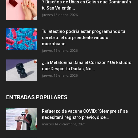
7 Diseños de Uñas en Gelish que Dominarán
tu San Valentín...
jueves 15 enero, 2026
Tu intestino podría estar programando tu
cerebro: el sorprendente vínculo
microbiano
jueves 15 enero, 2026
¿La Melatonina Daña el Corazón? Un Estudio
que Despierta Dudas, No...
jueves 15 enero, 2026
ENTRADAS POPULARES
Refuerzo de vacuna COVID: ‘Siempre sí’ se
necesitará registro previo, dice...
martes 14 diciembre, 2021