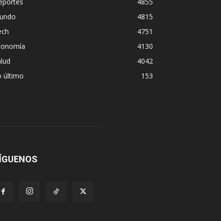
eportes
4855
undo
4815
ech
4751
conomía
4130
lud
4042
 último
153
ÍGUENOS