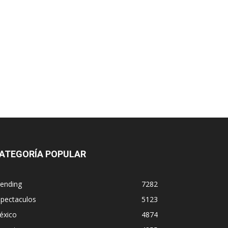
ATEGORÍA POPULAR
rending
7282
spectaculos
5123
éxico
4874