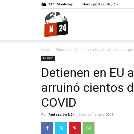
C
23
domingo 9 agosto, 2026
Monterrey
N24.
Inicio
Mundo
Detienen en EU a farmacéutico que
Mundo
Detienen en EU 
arruinó cientos 
COVID
Por
Redacción N24
-
viernes 1 enero, 2021