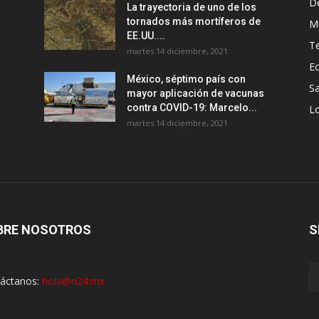
D
La trayectoria de uno de los
tornados más mortíferos de
M
EE.UU....
T
martes 14 diciembre, 2021
E
México, séptimo país con
Sa
mayor aplicación de vacunas
contra COVID-19: Marcelo...
Lo
martes 14 diciembre, 2021
BRE NOSOTROS
S
áctanos:
hola@n24.mx