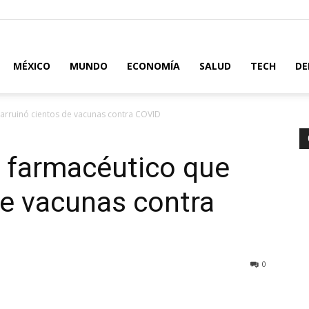
MÉXICO
MUNDO
ECONOMÍA
SALUD
TECH
DE
 arruinó cientos de vacunas contra COVID
a farmacéutico que
de vacunas contra
0