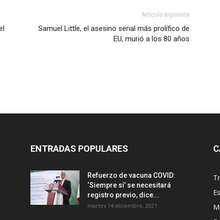
Artículo siguiente
el
Samuel Little, el asesino serial más prolífico de
EU, murió a los 80 años
ENTRADAS POPULARES
C
Refuerzo de vacuna COVID:
T
‘Siempre sí’ se necesitará
E
registro previo, dice...
martes 14 diciembre, 2021
M