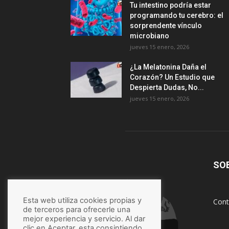
Tu intestino podría estar
programando tu cerebro: el
sorprendente vínculo
microbiano
jueves 15 enero, 2026
¿La Melatonina Daña el
Corazón? Un Estudio que
Despierta Dudas, No...
jueves 15 enero, 2026
SO
Esta web utiliza cookies propias y
Cont
de terceros para ofrecerle una
mejor experiencia y servicio. Al dar
clic en Aceptar, esta consintiendo