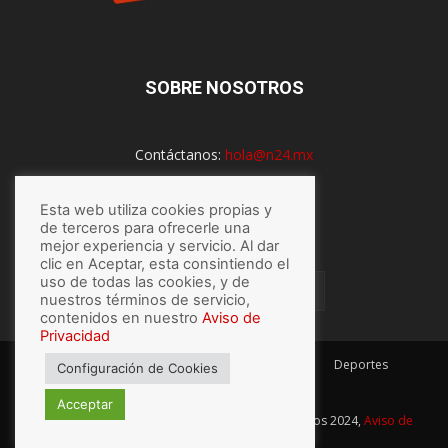
SOBRE NOSOTROS
Contáctanos:
hola@n24.mx
Esta web utiliza cookies propias y
SÍGUENOS
de terceros para ofrecerle una
mejor experiencia y servicio. Al dar
clic en Aceptar, esta consintiendo el
uso de todas las cookies, y de
nuestros términos de servicio,
contenidos en nuestro
Aviso de
Privacidad
México
Mundo
Economía
Salud
Tech
Deportes
Configuración de Cookies
Espectaculos
Lo último
Acceptar
© Hecho con
por N24.mx, Derechos Reservados 2024,
Aviso de
privacidad