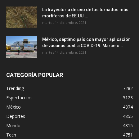
La trayectoria de uno de los tornados más
mortíferos de EE.UU....
martes 14 diciembre, 2021
México, séptimo país con mayor aplicación
de vacunas contra COVID-19: Marcelo...
martes 14 diciembre, 2021
CATEGORÍA POPULAR
Trending
7282
Espectaculos
5123
México
4874
Deportes
4855
Mundo
4815
Tech
4751