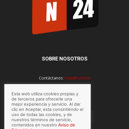
SOBRE NOSOTROS
Contáctanos:
hola@n24.mx
Esta web utiliza cookies propias y
de terceros para ofrecerle una
SÍGUENOS
mejor experiencia y servicio. Al dar
clic en Aceptar, esta consintiendo el
uso de todas las cookies, y de
nuestros términos de servicio,
contenidos en nuestro
Aviso de