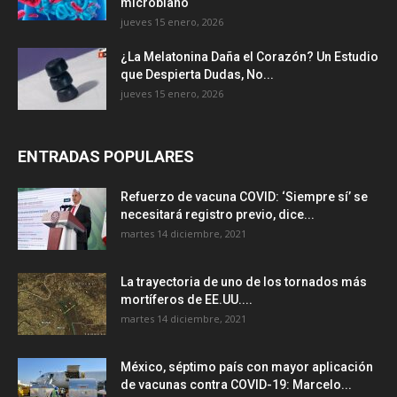
microbiano
jueves 15 enero, 2026
¿La Melatonina Daña el Corazón? Un Estudio
que Despierta Dudas, No...
jueves 15 enero, 2026
ENTRADAS POPULARES
Refuerzo de vacuna COVID: ‘Siempre sí’ se
necesitará registro previo, dice...
martes 14 diciembre, 2021
La trayectoria de uno de los tornados más
mortíferos de EE.UU....
martes 14 diciembre, 2021
México, séptimo país con mayor aplicación
de vacunas contra COVID-19: Marcelo...