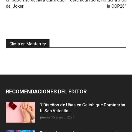
en Japón se declara admirador
está aquí fuera, no dentro de
del Joker
la COP26”
Clima en Monterrey
RECOMENDACIONES DEL EDITOR
7 Diseños de Uñas en Gelish que Dominarán
tu San Valentín...
jueves 15 enero, 2026