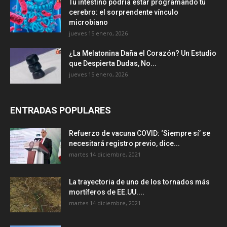
Tu intestino podría estar programando tu
cerebro: el sorprendente vínculo
microbiano
jueves 15 enero, 2026
¿La Melatonina Daña el Corazón? Un Estudio
que Despierta Dudas, No...
jueves 15 enero, 2026
ENTRADAS POPULARES
Refuerzo de vacuna COVID: ‘Siempre sí’ se
necesitará registro previo, dice...
martes 14 diciembre, 2021
La trayectoria de uno de los tornados más
mortíferos de EE.UU....
martes 14 diciembre, 2021