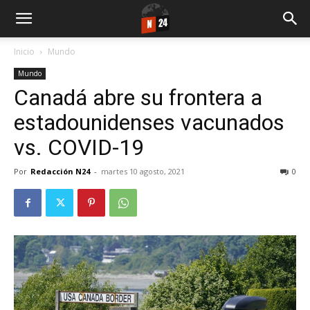
Inicio
Mundo
Mundo
Canadá abre su frontera a
estadounidenses vacunados
vs. COVID-19
Por
Redacción N24
-
martes 10 agosto, 2021
0