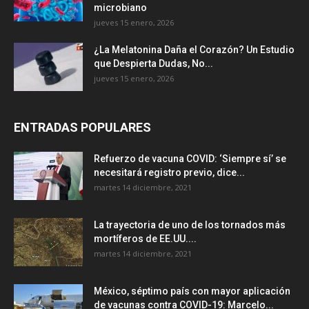
microbiano
jueves 15 enero, 2026
¿La Melatonina Daña el Corazón? Un Estudio
que Despierta Dudas, No...
jueves 15 enero, 2026
ENTRADAS POPULARES
Refuerzo de vacuna COVID: ‘Siempre sí’ se
necesitará registro previo, dice...
martes 14 diciembre, 2021
La trayectoria de uno de los tornados más
mortíferos de EE.UU....
martes 14 diciembre, 2021
México, séptimo país con mayor aplicación
de vacunas contra COVID-19: Marcelo...