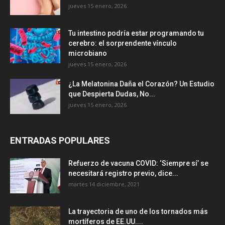
jueves 15 enero, 2026
Tu intestino podría estar programando tu
cerebro: el sorprendente vínculo
microbiano
jueves 15 enero, 2026
¿La Melatonina Daña el Corazón? Un Estudio
que Despierta Dudas, No...
jueves 15 enero, 2026
ENTRADAS POPULARES
Refuerzo de vacuna COVID: ‘Siempre sí’ se
necesitará registro previo, dice...
martes 14 diciembre, 2021
La trayectoria de uno de los tornados más
mortíferos de EE.UU....