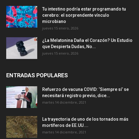
Tu intestino podría estar programando tu
cerebro: el sorprendente vínculo
microbiano
jueves 15 enero, 2026
¿La Melatonina Daña el Corazón? Un Estudio
que Despierta Dudas, No...
jueves 15 enero, 2026
ENTRADAS POPULARES
Refuerzo de vacuna COVID: ‘Siempre sí’ se
necesitará registro previo, dice...
martes 14 diciembre, 2021
La trayectoria de uno de los tornados más
mortíferos de EE.UU....
martes 14 diciembre, 2021