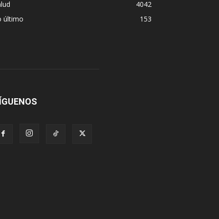
lud
4042
 último
153
ÍGUENOS