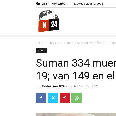
C
28.1
jueves 6 agosto, 2026
Monterrey
N24.
Inicio
México
Suman 334 muertes más por COVID-1
México
Suman 334 muer
19; van 149 en el
Por
Redacción N24
-
martes 19 mayo, 2020