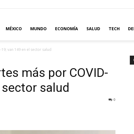
MÉXICO
MUNDO
ECONOMÍA
SALUD
TECH
DE
9; van 149 en el sector salud
tes más por COVID-
 sector salud
0