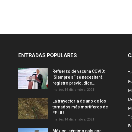
ENTRADAS POPULARES
C
Refuerzo de vacuna COVID:
T
‘Siempre sí’ se necesitará
E
registro previo, dice...
martes 14 diciembre, 2021
M
D
La trayectoria de uno de los
tornados más mortíferos de
M
EE.UU....
T
martes 14 diciembre, 2021
E
México, séptimo país con