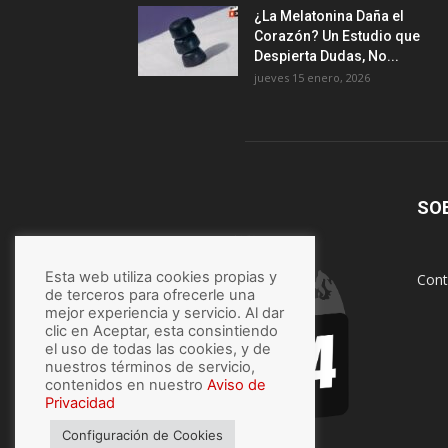
¿La Melatonina Daña el
Corazón? Un Estudio que
Despierta Dudas, No...
jueves 15 enero, 2026
SO
Esta web utiliza cookies propias y
Cont
de terceros para ofrecerle una
mejor experiencia y servicio. Al dar
clic en Aceptar, esta consintiendo
el uso de todas las cookies, y de
nuestros términos de servicio,
contenidos en nuestro
Aviso de
Privacidad
Configuración de Cookies