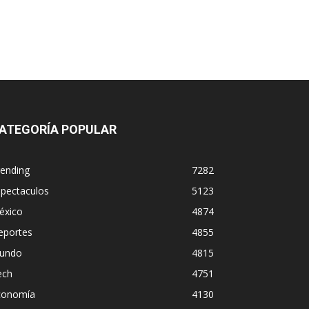
ATEGORÍA POPULAR
rending
7282
spectaculos
5123
éxico
4874
eportes
4855
undo
4815
ech
4751
conomía
4130